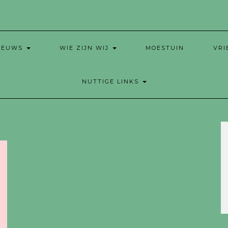
IEUWS
WIE ZIJN WIJ
MOESTUIN
VR
NUTTIGE LINKS