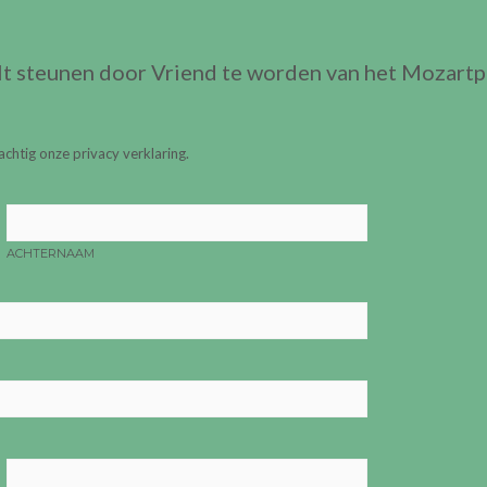
wilt steunen door Vriend te worden van het Mozartp
chtig onze privacy verklaring.
ACHTERNAAM