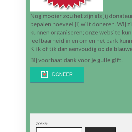
Nog mooier zou het zijn als jij donateu
bepalen hoeveel jij wilt doneren. Wij 
kunnen organiseren; onze website ku
leefbaarheid in en om en het park kunn
Klik of tik dan eenvoudig op de blauw
Bij voorbaat dank voor je gulle gift.
DONEER
ZOEKEN