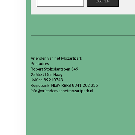
ZOEKEN
Vrienden van het Mozartpark
Postadres
Robert Stolzplantsoen 349
2555SJ Den Haag
KvK nr. 89210743
Regiobank: NL89 RBRB 8841 202 335
info@vriendenvanhetmozartpark.nl