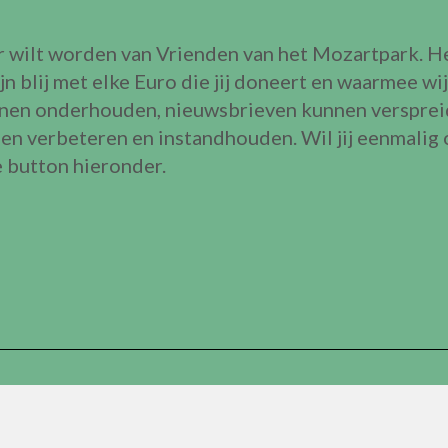
r wilt worden van Vrienden van het Mozartpark. Het
zijn blij met elke Euro die jij doneert en waarmee
nnen onderhouden, nieuwsbrieven kunnen versprei
en verbeteren en instandhouden. Wil jij eenmalig of
e button hieronder.