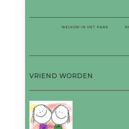
WELKOM IN HET PARK
N
VRIEND WORDEN