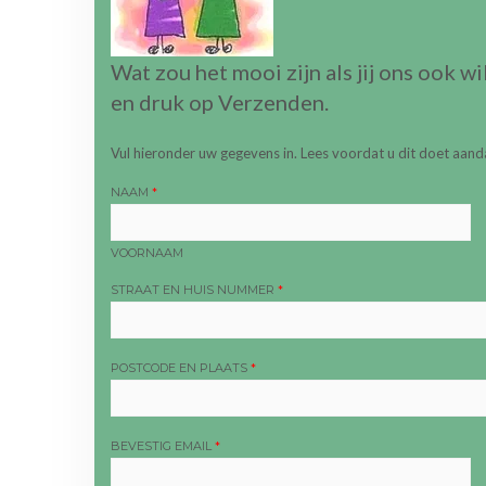
Wat zou het mooi zijn als jij ons ook 
en druk op Verzenden.
Vul hieronder uw gegevens in. Lees voordat u dit doet aanda
NAAM
*
VOORNAAM
STRAAT EN HUIS NUMMER
*
POSTCODE EN PLAATS
*
BEVESTIG EMAIL
*