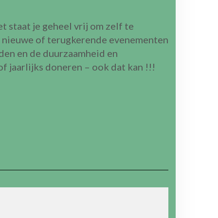
 staat je geheel vrij om zelf te
 wij nieuwe of terugkerende evenementen
den en de duurzaamheid en
 jaarlijks doneren – ook dat kan !!!